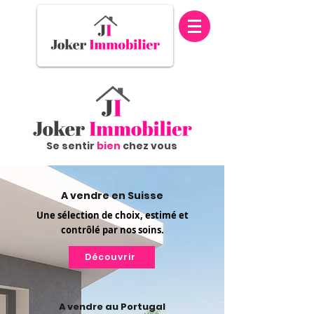
Se sentir
bien
chez vous
A vendre en Suisse
Une
sélection
de choix,
estimé
et
contrôlé
par nos soins.
Découvrir
A vendre au Portugal