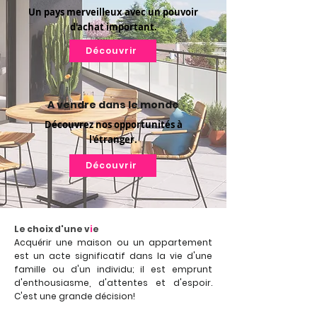
Un pays merveilleux avec un pouvoir
d'achat important.
Découvrir
A vendre dans le monde
Découvrez
nos
opportunités
à
l'étranger.
Découvrir
Le choix d'une v
i
e
Acquérir une maison ou un appartement
est un acte significatif dans la vie d'une
famille ou d'un individu; il est emprunt
d'enthousiasme, d'attentes et d'espoir.
C'est une grande décision!