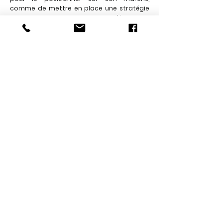
comme de mettre en place une stratégie
de mise en valeur, ou encore d’étudier le
concept qui sera adapté selon sa cible.
Par ailleurs, grâce à notre réseau vous
aurez accès à des biens sur le plan
international et pourrez bénéficier de
conseils en matière de transactions en
Europe.
Contact
Se sentir
bien
à la maison